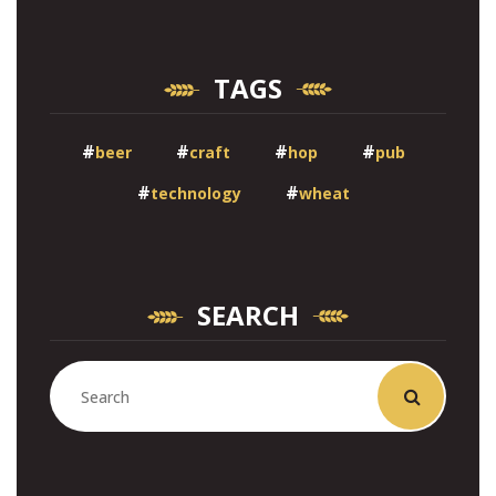
TAGS
beer
craft
hop
pub
technology
wheat
SEARCH