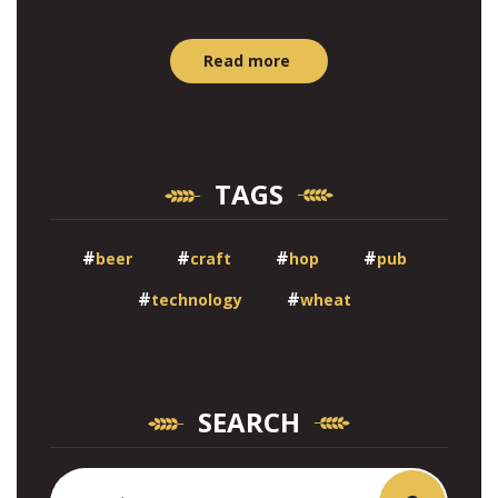
Read more
TAGS
beer
craft
hop
pub
technology
wheat
SEARCH